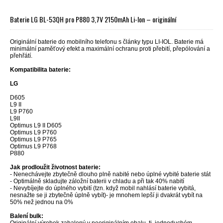
Baterie LG BL-53QH pro P880 3,7V 2150mAh Li-Ion – originální
Originální baterie do mobilního telefonu s články typu LI-IOL. Baterie má
minimální paměťový efekt a maximální ochranu proti přebití, přepólování a
přehřátí.
Kompatibilita baterie:
LG
D605
L9 II
L9 P760
L9II
Optimus L9 II D605
Optimus L9 P760
Optimus L9 P765
Optimus L9 P768
P880
Jak prodloužit životnost baterie:
- Nenechávejte zbytečně dlouho plně nabité nebo úplné vybité baterie stát
- Optimálně skladujte záložní baterii v chladu a při tak 40% nabití
- Nevybíjejte do úplného vybití (tzn. když mobil nahlásí baterie vybitá,
nesnažte se ji zbytečně úplně vybít)- je mnohem lepší ji dvakrát vybít na
50% než jednou na 0%
Balení bulk: