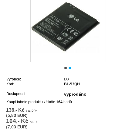
Výrobce:
LG
Kód:
BL-53QH
Dostupnost:
vyprodáno
Koupí tohoto produktu získáte
164
bodů.
136,- Kč
bez DPH
(5,83 EUR)
164,- Kč
s DPH
(7,03 EUR)