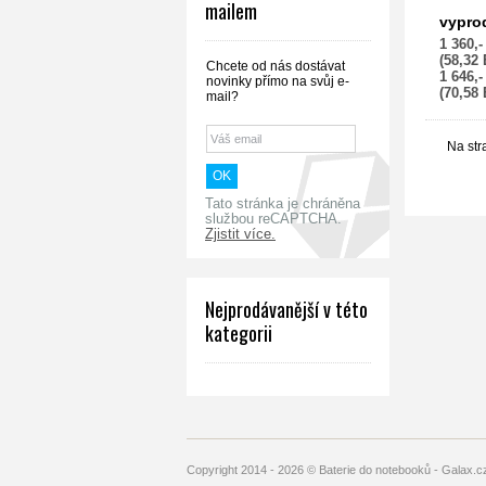
mailem
Bateri
vypro
12 X
1 360,
Ultrab
(58,32
XPS 13
Chcete od nás dostávat
1 646,
XPS1
novinky přímo na svůj e-
(70,58
mail?
Na str
Tato stránka je chráněna
službou reCAPTCHA.
Zjistit více.
Nejprodávanější v této
kategorii
Copyright 2014 - 2026 © Baterie do notebooků - Galax.c