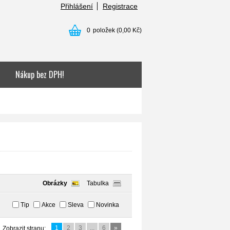
Přihlášení
Registrace
0
položek
(0,00 Kč)
Nákup bez DPH!
Obrázky
Tabulka
Tip
Akce
Sleva
Novinka
1
2
3
...
6
»
Zobrazit stranu: