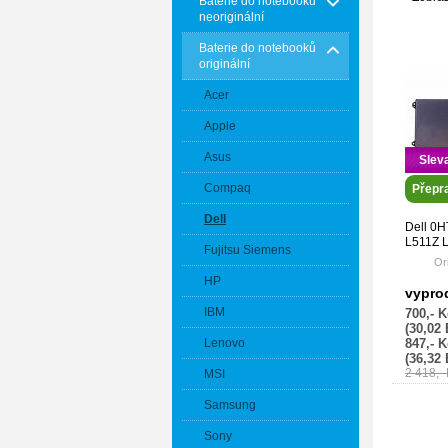
Baterie do notebooků
neoriginální
Baterie do notebooků
originální
Acer
Apple
Asus
Slev
Compaq
Přepr
Dell
Dell 0H
L511Z L
Fujitsu Siemens
Pol – or
Ori
HP
075W
vypro
75WY2,
IBM
700,- 
(30,02
Lenovo
847,- 
(36,32
2 418,-
MSI
Samsung
Sony