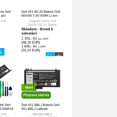
rie Dell
Dell 451-BCJG Baterie Dell
 pro
MXV9V 7,6V 60Wh Li-Ion -
, 5567,
originální
e Dell
Originální baterie Dell
5568,
Dell 451-BCJG Baterie
42Wh -
H3 T2JX4
Dell
MXV9V
7,6V 60Wh Li-Ion -
Skladem - Ihned k
originální
odeslání
PN: 451-BCJG
1 355,- Kč
PN2: 829MX, K4Y2J, 5VC2M, N2K62, WXW80, CR8V9, MXV9V
bez DPH
(58,10 EUR)
1 640,- Kč
s DPH
(70,33 EUR)
Nové
Přeprava zdarma
KK Dell
Dell 451-BBLJ Baterie Dell
C/0WF28/451-
451-BBLJ Latitude
-Ion -
3100,3150,3160,E5250,E5450,E5550
e Dell
Dell 451-BBLJ
38WH Li-Ion - originální