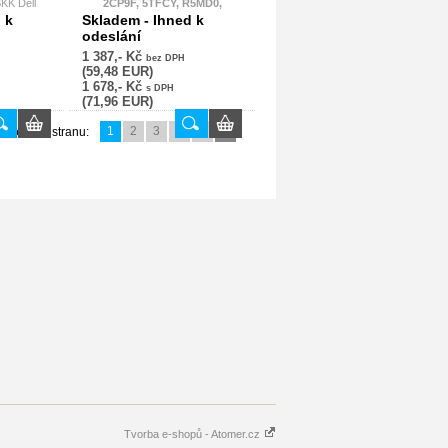
BKK Dell
2CP9F, 5TFCY, R5MD0,
0WF28/451-
YD8XC, 9P4D2, VVXTW,
 k
Skladem - Ihned k
i-Ion -
VY9ND, 5PYY9, RYXXH
odeslání
Originální baterie Dell
1 387,- Kč
KK
bez DPH
(59,48 EUR)
1 678,- Kč
s DPH
(71,96 EUR)
1
2
3
...
6
»
Zobrazit stranu:
Tvorba e-shopů - Atomer.cz