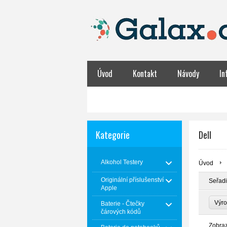
Úvod
Kontakt
Návody
In
Obchodní podmínky
NABÍJENÍ BATER
Kategorie
Dell
Alkohol Testery
Úvod
Originální příslušenství
Seřadi
Apple
Výr
Baterie - Čtečky
čárových kódů
Zobra