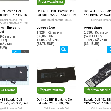
Přeprava zdarma
D19 Baterie Dell
Dell 451-11980 Baterie Dell
Dell 451-BBVN Bate
nspiron 14-5447 15-
Latitude E6220, E6330 11,1V
451-BBVN, WDXOR
OPD19 ODFVYN
65Wh Li-Ion – originální
Inspiron 5378, 5379
ginální baterie Dell
Originální baterie DELL
Originální bateri
.4V 58Wh Li-Pol -
5770, Vostro 5468, 
Opd19 0R0JM6 01V2F
ní
5471, 5581 11,­4V 
 0DFVYN 1V2F6 58DP4
Baterie Dell Latitude E6220,
WDX0R WDXOR 3CR
em - Ihned k
vyprodáno
vyprodáno
originální
 6PHG8 7P3X9 86JK8
E6330 11,1V 65Wh Li-Ion
451-BBVN
ání
1 326,- Kč
1 330,- Kč
bez DPH
bez DPH
 DL011307-PRR13G0
(56,86 EUR)
(57,03 EUR)
- Kč
N P39F P49G TRHFF
bez DPH
09K6P, 0F7W7V, 11HYV, 312-
1 604,- Kč
1 609,- Kč
 EUR)
1239, 312-1241, 312-1381,
s DPH
s DPH
(68,78 EUR)
(69,- EUR)
- Kč
3W2YX, 451-11702, 451-11703,
s DPH
 EUR)
451-11704, 451-11979, 451-
11980, 5X317, 7FF1K, 7M0N5,
9GXD5, 9P0W6, CPXG0,
CWTM0, F33MF, F7W7V,
FHHVX, FN3PT, GYKF8,
HGKH0, HJ474, J79X4, JN0C3,
K4CP5, K94X6, KFHT8, MHPKF,
NGXCJ, R8R6F, RCG54,
RFJMW, RXJR6, FRROG,
V7M6R, WJ38, WJ383, WRP9M,
Y0WYY, Y40R5, Y61CV, YJNKK
ava zdarma
Přeprava zdarma
Přeprava zdarma
H18 Baterie Dell
Dell 451-BBYE baterie Dell
Baterie Dell 451-BB
C4K9V, WV7G0, Dell
Latitude 7280,7380, 7390,
GK5KY/P20T/RHN1
/XPS13 7,4V 55Wh -
7480, 7490 7,6V 60Wh -
BBKJ 11,1V 43Wh Li
ginální baterie Dell
Originální baterie Dell
Originální bateri
ní
originální
originální