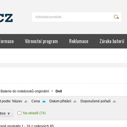
formace
Věrnostní program
Reklamace
Záruka baterií
IÍ
Baterie do notebooků originální
Dell
t podle:
Název
Cena
Datum přidání
Doporučené pořadí
∨
Na skladě
(74)
obce
zené produkty
1 - 16
z celkových
85