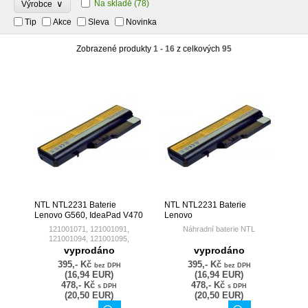
∨
Na skladě
(78)
Výrobce
Tip
Akce
Sleva
Novinka
Zobrazené produkty
1 - 16
z celkových
95
NTL NTL2231 Baterie
NTL NTL2231 Baterie
Lenovo G560, IdeaPad V470
Lenovo
series 4400mAh Li-Ion 10,8V
121001095/121001096/121001097/1
121001071, 121001091,
Náhradní baterie NTL
- neoriginální
2,57Y6454,57Y6455,L08S6Y21,L09
121001094, 121001095,
4400mAh Li-Ion 10,8V -
121001096, 121001097,
Lenovo G560, IdeaPad V470
vyprodáno
vyprodáno
neoriginální
57Y6454, 57Y6455, L08S6Y21,
series Li-Ion 10,8V 4400mAh
395,- Kč
395,- Kč
bez DPH
bez DPH
L09C6Y02, L09L6Y02,
(16,94 EUR)
(16,94 EUR)
L09M6Y02, L09N6Y02,
121001071, 121001091,
478,- Kč
478,- Kč
L09S6Y02, L10C6Y02,
s DPH
121001094, 121001095,
s DPH
(20,50 EUR)
(20,50 EUR)
L10M6F21, L10P6F21,
121001096, 121001097,
L10P6Y22, LO9L6Y02,
57Y6454, 57Y6455, L08S6Y21,