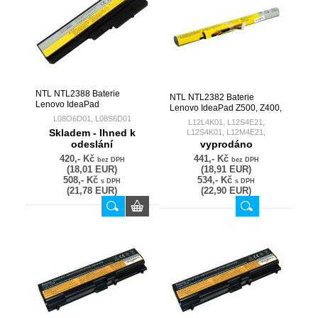
LO9S6Y02
NTL NTL2388 Baterie
NTL NTL2382 Baterie
Lenovo IdeaPad
Lenovo IdeaPad Z500, Z400,
Y430/Y450/L08O6D01/L08S6D01
Z510, P400 14,4V 2200mAh
L08O6D01, L08S6D01
L12L4K01, L12S4E21,
10,8V 4400mAh Li-Ion –
Li-Ion – neoriginální
Skladem - Ihned k
L12S4K01, L12M4E21,
neoriginální
L12M4K01
odeslání
vyprodáno
420,- Kč
441,- Kč
bez DPH
bez DPH
(18,01 EUR)
(18,91 EUR)
508,- Kč
534,- Kč
s DPH
s DPH
(21,78 EUR)
(22,90 EUR)