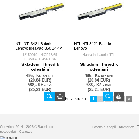
NTL NTL3421 Baterie
NTL NTL3421 Baterie
Lenovo IdeaPad B50 14,4V
Lenovo
2200mAh Li-Ion –
L12L4E55/L13L4A01/L13M4A01/1215
121500191, 4ICR18/65,
Náhradní baterie NTL
neoriginální
B50/B50-30/B50-45/B50-70
L13M4A01, 45N1184,
14,4V 2200mAh Li-Ion –
4ICR19/66, L13L4A01, 45N1185,
Baterie Lenovo IdeaPad B50
Skladem - Ihned k
Skladem - Ihned k
neoriginální
L12L4E55
14,4V 2200mAh Li-Ion
odeslání
odeslání
486,- Kč
486,- Kč
bez DPH
121500191, 4ICR18/65,
bez DPH
(20,84 EUR)
(20,84 EUR)
L13M4A01, 45N1184,
588,- Kč
588,- Kč
4ICR19/66, L13L4A01, 45N1185,
s DPH
s DPH
(25,21 EUR)
(25,21 EUR)
L12L4E55
1
2
3
...
6
»
Zobrazit stranu:
Copyright 2014 - 2026 © Baterie do
Tvorba e-shopů - Atomer.cz
notebooků - Galax.cz