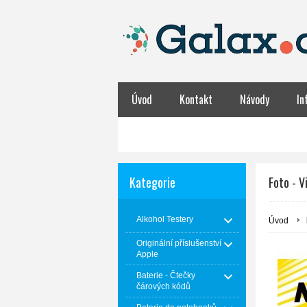
Úvod
Kontakt
Návody
In
Obchodní podmínky
NABÍJENÍ BATER
Kategorie
Foto - V
Alkohol Testery
Úvod
Originální příslušenství
Apple
Baterie - Čtečky
čárových kódů