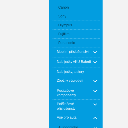
Canon
Sony
Olympus
Fujifilm
Panasonic
Mobilní příslušenství
Nabíječky AKU Baterii
Nabíječky, testery
Zboží v výprodejí
Počítačové
komponenty
Počítačové
příslušenství
Vše pro auta
Autodoplňky