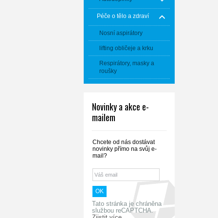
Péče o tělo a zdraví
Nosní aspirátory
lifting obličeje a krku
Respirátory, masky a
roušky
Novinky a akce e-
mailem
Chcete od nás dostávat
novinky přímo na svůj e-
mail?
Tato stránka je chráněna
službou reCAPTCHA.
Zjistit více.