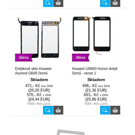
Sleva
Sleva
Dotykové sklo Huawei
Huawei U8860 Honor dotyk
Ascend G600 černé
černý - verze 1
Skladem
Skladem
471,- Kč
498,- Kč
bez DPH
bez DPH
(20,20 EUR)
(21,36 EUR)
570,- Kč
603,- Kč
s DPH
s DPH
(24,44 EUR)
(25,86 EUR)
689,- Kč
936,- Kč
s DPH
s DPH