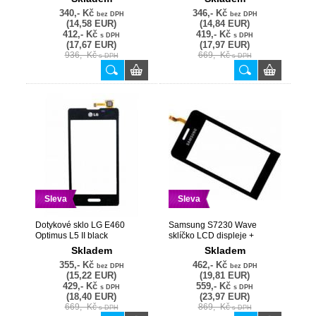
340,- Kč
346,- Kč
bez DPH
bez DPH
(14,58 EUR)
(14,84 EUR)
412,- Kč
419,- Kč
s DPH
s DPH
(17,67 EUR)
(17,97 EUR)
936,- Kč
669,- Kč
s DPH
s DPH
Sleva
Sleva
Dotykové sklo LG E460
Samsung S7230 Wave
Optimus L5 II black
sklíčko LCD displeje +
dotyková deska - originální
Skladem
Skladem
355,- Kč
462,- Kč
bez DPH
bez DPH
(15,22 EUR)
(19,81 EUR)
429,- Kč
559,- Kč
s DPH
s DPH
(18,40 EUR)
(23,97 EUR)
669,- Kč
869,- Kč
s DPH
s DPH