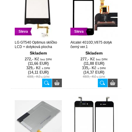
Sleva
Sleva
LG GT540 Optimus sklíčko
Alcatel 4010D,V875 dotyk
LCD + dotyková plocha
černý ver.1
černá - originální
Skladem
Skladem
272,- Kč
277,- Kč
bez DPH
bez DPH
(11,66 EUR)
(11,88 EUR)
329,- Kč
335,- Kč
s DPH
s DPH
(14,11 EUR)
(14,37 EUR)
488,- Kč
469,- Kč
s DPH
s DPH