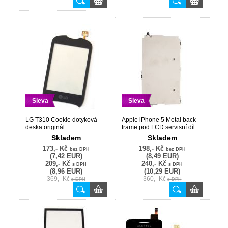
Sleva
Sleva
LG T310 Cookie dotyková
Apple iPhone 5 Metal back
deska originál
frame pod LCD servisní díl
Skladem
Skladem
173,- Kč
198,- Kč
bez DPH
bez DPH
(7,42 EUR)
(8,49 EUR)
209,- Kč
240,- Kč
s DPH
s DPH
(8,96 EUR)
(10,29 EUR)
369,- Kč
360,- Kč
s DPH
s DPH