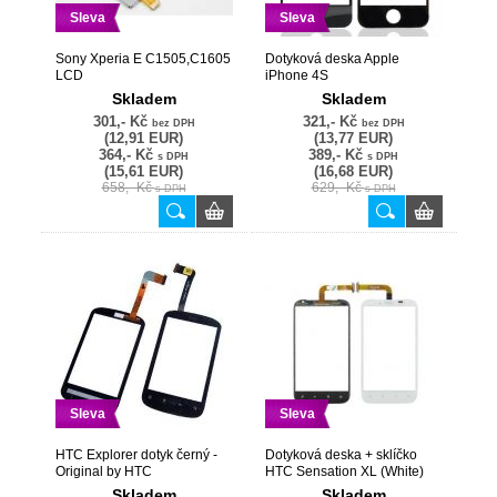
Sleva
Sleva
Sony Xperia E C1505,C1605
Dotyková deska Apple
LCD
iPhone 4S
Skladem
Skladem
301,- Kč
321,- Kč
bez DPH
bez DPH
(12,91 EUR)
(13,77 EUR)
364,- Kč
389,- Kč
s DPH
s DPH
(15,61 EUR)
(16,68 EUR)
658,- Kč
629,- Kč
s DPH
s DPH
Sleva
Sleva
HTC Explorer dotyk černý -
Dotyková deska + sklíčko
Original by HTC
HTC Sensation XL (White)
Skladem
Skladem