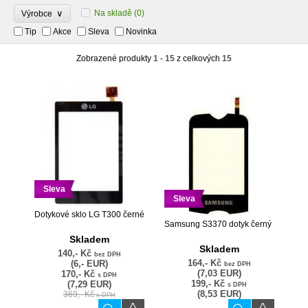
∨
Na skladě
(0)
Výrobce
Tip
Akce
Sleva
Novinka
Zobrazené produkty
1 - 15
z celkových
15
Sleva
Sleva
Dotykové sklo LG T300 černé
Samsung S3370 dotyk černý
Skladem
Skladem
140,- Kč
bez DPH
164,- Kč
(6,- EUR)
bez DPH
(7,03 EUR)
170,- Kč
s DPH
199,- Kč
(7,29 EUR)
s DPH
(8,53 EUR)
369,- Kč
s DPH