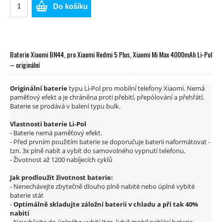
Do košíku
Baterie Xiaomi BN44, pro Xiaomi Redmi 5 Plus, Xiaomi Mi Max 4000mAh Li-Pol
– originální
Originální baterie
typu Li-Pol pro mobilní telefony Xiaomi. Nemá
paměťový efekt a je chráněna proti přebití, přepólování a přehřátí.
Baterie se prodává v balení typu bulk.
Vlastnosti baterie Li-Pol
- Baterie nemá paměťový efekt.
- Před prvním použitím baterie se doporučuje baterii naformátovat -
tzn. 3x plně nabít a vybít do samovolného vypnutí telefonu.
- Životnost až 1200 nabíjecích cyklů
Jak prodloužit životnost baterie:
- Nenechávejte zbytečně dlouho plně nabité nebo úplné vybité
baterie stát
-
Optimálně skladujte záložní baterii v chladu a při tak 40%
nabití