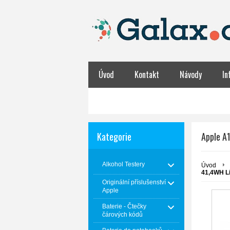
Úvod
Kontakt
Návody
In
Obchodní podmínky
NABÍJENÍ BATER
Kategorie
Apple A1
Alkohol Testery
Úvod
41,4WH Li-
Originální příslušenství
Apple
Baterie - Čtečky
čárových kódů