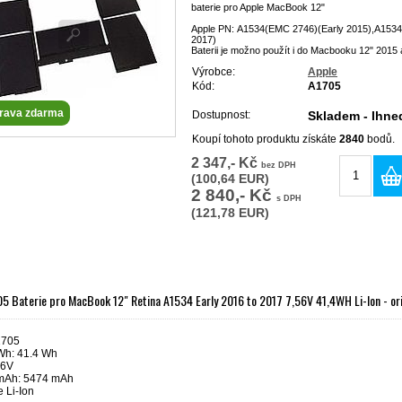
baterie pro Apple MacBook 12"
Apple PN:
A1534(EMC 2746)(Early 2015),A1534
2017)
Baterii je možno použít i do Macbooku 12" 2015
Výrobce:
Apple
Kód:
A1705
rava zdarma
Dostupnost:
Skladem - Ihne
Koupí tohoto produktu získáte
2840
bodů.
2 347,- Kč
bez DPH
(100,64 EUR)
2 840,- Kč
s DPH
(121,78 EUR)
5 Baterie pro MacBook 12" Retina A1534 Early 2016 to 2017 7,56V 41,4WH Li-Ion - ori
1705
Wh: 41.4 Wh
56V
 mAh: 5474 mAh
e Li-Ion