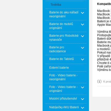
Kompatibi
Toshiba
MacBook 1
Baterie do aku nářadí
MacBook 1
neoriginální
MacBook 1
Baterii j
Baterie do mobilů
Apple Mac
originální
Výměna té
Postupujte
Baterie pro Robotické
Baterii dů
vysavače
Baterie mu
Macbook p
Baterie pro
u modelů 
radiostanice
Pokud nas
V případě 
Baterie do Tabletů
přibližně
Chcete-li 
Poté zaříz
Externí baterie
Výměnu ba
Foto - Video baterie -
neoriginální
K pro
Foto - Video baterie -
originální
Mobilní příslušenství
Nabíječky AKU Baterii