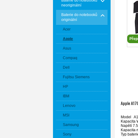
Baterie do notebooků
neoriginální
Baterie do notebooků
originální
Acer
Apple
Přep
Asus
Compaq
Dell
Fujitsu Siemens
HP
IBM
Apple A170
Lenovo
MSI
Model A
Kapacita 
Samsung
Napětí 7.
Kapacita
Typ bateri
Sony