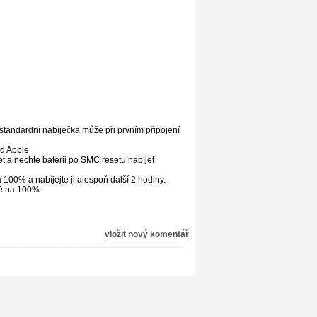
standardní nabíječka může při prvním připojení
od Apple
t a nechte baterii po SMC resetu nabíjet
 100% a nabíjejte ji alespoň další 2 hodiny.
itě na 100%.
vložit nový komentář