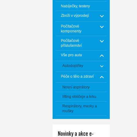
Nabíječky, testery
Zboží v výprodejí
Počítačové
komponenty
Počítačové
příslušenství
Vše pro auta
Autodoplňky
Péče o tělo a zdraví
Nosní aspirátory
lifting obličeje a krku
Respirátory, masky a
roušky
Novinky a akce e-