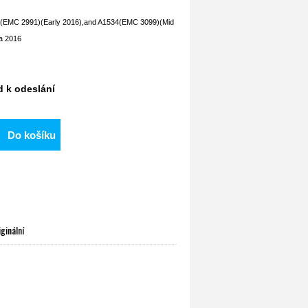
(EMC 2991)(Early 2016),and A1534(EMC 3099)(Mid
 a 2016
d k odeslání
Do košíku
ginální