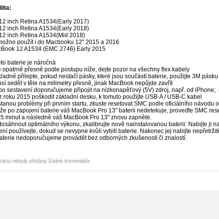
lita:
2 inch Retina A1534(Early 2017)
2 inch Retina A1534(Early 2018)
2 inch Retina A1534(Mid 2018)
e možno použít i do Macbooku 12" 2015 a 2016
Book 12 A1534 (EMC 2746) Early 2015
to baterie je náročná
 opatrně přesně podle postupu níže, dejte pozor na všechny flex kabely
kladně přilepte, pokud nestačí pásky, které jsou součástí baterie, použijte 3M pásku
sí sedět v těle na milimetry přesně, jinak MacBook nepůjde zavřít
o sestavení doporučujeme připojit na nízkonapěťový (5V) zdroj, např. od iPhone; 
z roku 2015 poškodit základní desku, k tomuto použijte USB-A / USB-C kabel
tanou problémy při prvním startu, zkuste resetovat SMC podle oficiálního návodu 
že po zapojení baterie váš MacBook Pro 13" baterii nedetekuje, proveďte SMC rese
 45 minut a následně váš MacBook Pro 13" znovu zapněte.
dosáhnout optimálního výkonu, zkalibrujte nově nainstalovanou baterii: Nabijte ji na
ení používejte, dokud se nevypne kvůli vybití baterie. Nakonec jej nabijte nepřetrž
terie nedoporučujeme provádět bez odborných zkušeností či znalostí.
duktu nebyly přidány žádné komentáře