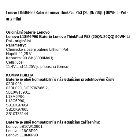
Lenovo L18M6P90 Baterie Lenovo ThinkPad P53 (20QN/20QQ) 90WH Li-Pol -
originální
Originální baterie Lenovo
Lenovo L18M6P90 Baterie Lenovo ThinkPad P53 (20QN/20QQ) 90WH Li-
Pol - originální
Parametry:
Chemické složení baterie Lithium Pol
Napětí: 11,25 V
Kapacita: 90 Wh )8000MaH)
Cells: 6cell
11.4V and 11.25V je přípustná tlernce
KOMPATIBILITA
Baterie je plně kompatibilní s následujícími produktovými čísly:
02DL028,
02DL029, 3ICP7/67/66-2,
5B10W13901,
L18M6P90,
L18C6P90,
SB10K97664,
SB10K97665,
SB10T83144
Baterie je plně kompatibilní s následujícími zařízeními:
Lenovo 5B10W13901
Lenovo L18C6P90
Lenovo L18M6P90