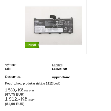
Nové
Výrobce:
Lenovo
Kód:
L18M6P90
Dostupnost:
vyprodáno
Koupí tohoto produktu získáte
1912
bodů.
1 580,- Kč
bez DPH
(67,75 EUR)
1 912,- Kč
s DPH
(81,99 EUR)