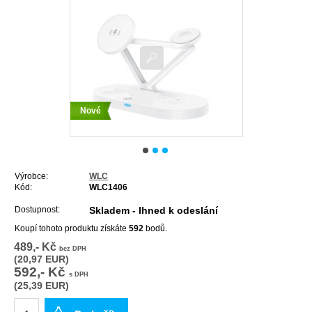
Nové
Výrobce:
WLC
Kód:
WLC1406
Dostupnost:
Skladem - Ihned k odeslání
Koupí tohoto produktu získáte
592
bodů.
489,- Kč
bez DPH
(20,97 EUR)
592,- Kč
s DPH
(25,39 EUR)