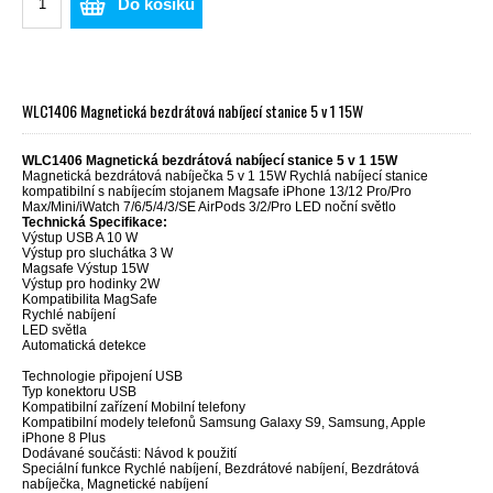
Do košíku
WLC1406 Magnetická bezdrátová nabíjecí stanice 5 v 1 15W
WLC1406 Magnetická bezdrátová nabíjecí stanice 5 v 1 15W
Magnetická bezdrátová nabíječka 5 v 1 15W Rychlá nabíjecí stanice
kompatibilní s nabíjecím stojanem Magsafe iPhone 13/12 Pro/Pro
Max/Mini/iWatch 7/6/5/4/3/SE AirPods 3/2/Pro LED noční světlo
Technická Specifikace:
Výstup USB A 10 W
Výstup pro sluchátka 3 W
Magsafe Výstup 15W
Výstup pro hodinky 2W
Kompatibilita MagSafe
Rychlé nabíjení
LED světla
Automatická detekce
Technologie připojení USB
Typ konektoru USB
Kompatibilní zařízení Mobilní telefony
Kompatibilní modely telefonů Samsung Galaxy S9, Samsung, Apple
iPhone 8 Plus
Dodávané součásti: Návod k použití
Speciální funkce Rychlé nabíjení, Bezdrátové nabíjení, Bezdrátová
nabíječka, Magnetické nabíjení