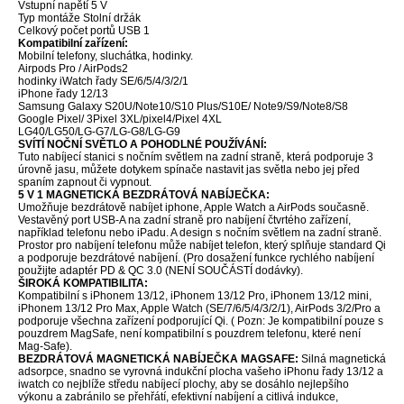
Vstupní napětí 5 V
Typ montáže Stolní držák
Celkový počet portů USB 1
Kompatibilní zařízení:
Mobilní telefony, sluchátka, hodinky.
Airpods Pro / AirPods2
hodinky iWatch řady SE/6/5/4/3/2/1
iPhone řady 12/13
Samsung Galaxy S20U/Note10/S10 Plus/S10E/ Note9/S9/Note8/S8
Google Pixel/ 3Pixel 3XL/pixel4/Pixel 4XL
LG40/LG50/LG-G7/LG-G8/LG-G9
SVÍTÍ NOČNÍ SVĚTLO A POHODLNÉ POUŽÍVÁNÍ:
Tuto nabíjecí stanici s nočním světlem na zadní straně, která podporuje 3
úrovně jasu, můžete dotykem spínače nastavit jas světla nebo jej před
spaním zapnout či vypnout.
5 V 1 MAGNETICKÁ BEZDRÁTOVÁ NABÍJEČKA:
Umožňuje bezdrátově nabíjet iphone, Apple Watch a AirPods současně.
Vestavěný port USB-A na zadní straně pro nabíjení čtvrtého zařízení,
například telefonu nebo iPadu. A design s nočním světlem na zadní straně.
Prostor pro nabíjení telefonu může nabíjet telefon, který splňuje standard Qi
a podporuje bezdrátové nabíjení. (Pro dosažení funkce rychlého nabíjení
použijte adaptér PD & QC 3.0 (NENÍ SOUČÁSTÍ dodávky).
ŠIROKÁ KOMPATIBILITA:
Kompatibilní s iPhonem 13/12, iPhonem 13/12 Pro, iPhonem 13/12 mini,
iPhonem 13/12 Pro Max, Apple Watch (SE/7/6/5/4/3/2/1), AirPods 3/2/Pro a
podporuje všechna zařízení podporující Qi. ( Pozn: Je kompatibilní pouze s
pouzdrem MagSafe, není kompatibilní s pouzdrem telefonu, které není
Mag-Safe).
BEZDRÁTOVÁ MAGNETICKÁ NABÍJEČKA MAGSAFE:
Silná magnetická
adsorpce, snadno se vyrovná indukční plocha vašeho iPhonu řady 13/12 a
iwatch co nejblíže středu nabíjecí plochy, aby se dosáhlo nejlepšího
výkonu a zabránilo se přehřátí, efektivní nabíjení a citlivá indukce,