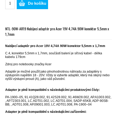
Do košíku
NTL-90W-AR19 Nabíjecí adaptér pro Acer 19V 4,74A 90W konektor 5,5mm x
1,7mm
Nabíjecí adaptér pro Acer 19V 4,74A 90W konektor 5,5mm x 1,7mm
C.4, konektor 5,5mm x 1,7mm, součástí balení je síťový kabel - délka
kabelu 179cm
Zdroj pro notebooky značky Acer
Adaptér je možné použít jako plnohodnotnou náhradu za adaptéry s
výstupním napětím 18 - 20V. Vždy si vyberte adaptér, který má stejný nebo
vyšší výstupní proud (A), jako váš původní.
Adapter je plně kompatibilní s následujícími produktovými čísly:
PA-1900–05, 91.41Q28.002, 91.42S28.002, 91.46W28.002, AP.A1003.002,
, AP.T2303.001, LC.ADT01.002, LC.ADT01.004, SADP-65KB, ADP-90SB-
BB, , ADT01.008, AP.09001.003, LC.ADT01.008, PA-1900–04
Adapter je plně kompatibilní s následujícími zařízeními: