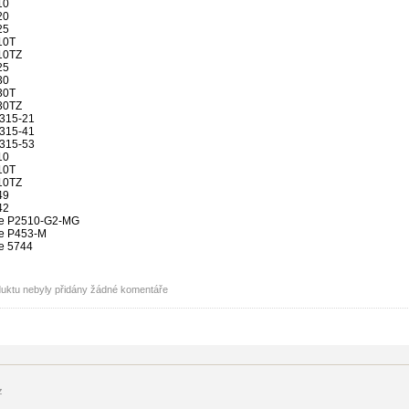
10
20
25
10T
10TZ
25
30
30T
30TZ
A315-21
A315-41
A315-53
10
10T
10TZ
49
42
te P2510-G2-MG
te P453-M
e 5744
duktu nebyly přidány žádné komentáře
z