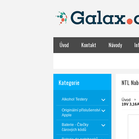
Úvod
Kontakt
Návody
In
Obchodní podmínky
NABÍJENÍ BATER
Kategorie
NTL Nab
Alkohol Testery
Úvod
19V 3,16
Originální příslušenství
Apple
Baterie - Čtečky
čárových kódů