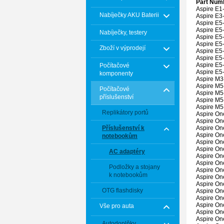
Part Num
Aspire E1
Nabíječky AKU Baterii
Aspire E3
Aspire E5
Aspire E5
Nabíječky, testery
Aspire E5
Aspire E5
Zboží v výprodejí
Aspire E5
Aspire E5
Aspire E5
Počítačové
Aspire E5
komponenty
Aspire M
Aspire M
Počítačové
Aspire M
příslušenství
Aspire M5
Aspire M
Replikátory portů
Aspire On
Aspire On
Aspire On
Příslušenství k
Aspire On
notebookům
Aspire On
Aspire O
AC adaptéry
Aspire O
Aspire O
Podložky a stojany
Aspire O
k notebookům
Aspire O
Aspire O
OTG flashdisky
Aspire O
Aspire O
Aspire O
Vše pro auta
Aspire On
Aspire On
Autodoplňky