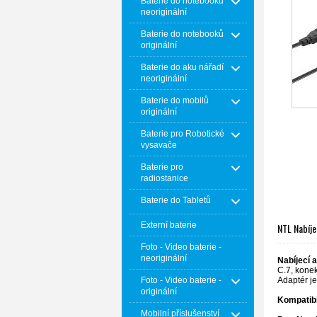
Baterie do notebooků
neoriginální
Baterie do notebooků
originální
Baterie do aku nářadí
neoriginální
Baterie do mobilů
originální
Baterie pro Robotické
vysavače
Baterie pro
radiostanice
Baterie do Tabletů
Externí baterie
NTL Nabíje
Foto - Video baterie -
neoriginální
Nabíjecí 
C.7, konek
Adaptér j
Foto - Video baterie -
originální
Kompatibi
Mobilní příslušenství