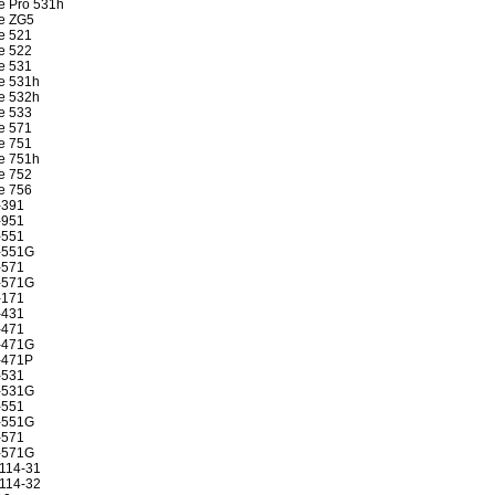
e Pro 531h
e ZG5
e 521
e 522
e 531
e 531h
e 532h
e 533
e 571
e 751
e 751h
e 752
e 756
-391
-951
-551
-551G
-571
-571G
-171
-431
-471
-471G
-471P
-531
-531G
-551
-551G
-571
-571G
A114-31
A114-32