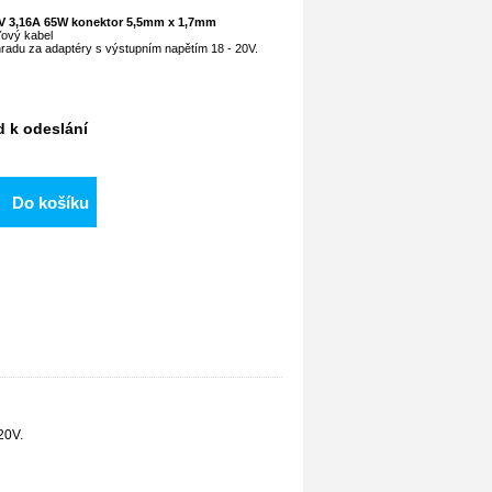
19V 3,16A 65W konektor 5,5mm x 1,7mm
ťový kabel
radu za adaptéry s výstupním napětím 18 - 20V.
d k odeslání
Do košíku
20V.