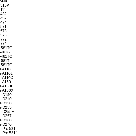
bers:
-510P
-111
-432
-452
-474
-571
-573
-575
-772
-774
3-581TG
5-481G
5-481TG
-581T
5-581TG
e A110
e A110L
e A110X
e A150
e A150L
ne A150X
ne D150
ne D210
ne D250
ne D255
ne D255E
ne D257
ne D260
ne D270
e Pro 531
e Pro 531f