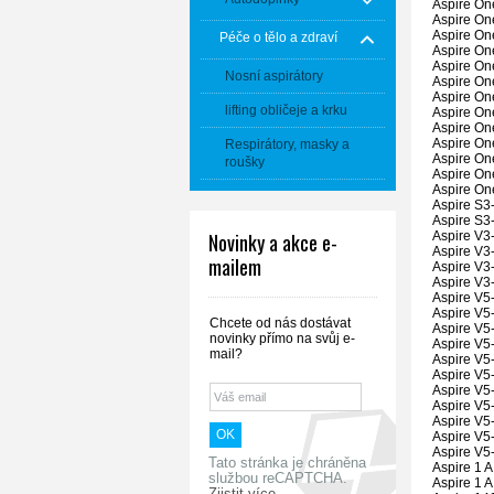
Aspire On
Aspire On
Aspire On
Péče o tělo a zdraví
Aspire On
Aspire On
Nosní aspirátory
Aspire On
Aspire On
lifting obličeje a krku
Aspire On
Aspire On
Aspire On
Respirátory, masky a
Aspire On
roušky
Aspire On
Aspire On
Aspire S3
Aspire S3
Aspire V3
Novinky a akce e-
Aspire V3
mailem
Aspire V3
Aspire V3
Aspire V5
Aspire V5
Chcete od nás dostávat
Aspire V5
novinky přímo na svůj e-
Aspire V5
mail?
Aspire V5
Aspire V5
Aspire V5
Aspire V5
Aspire V5
Aspire V5
Aspire V5
Tato stránka je chráněna
Aspire 1 
službou reCAPTCHA.
Aspire 1 