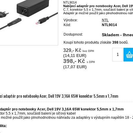
NTL9014
Nabíjecí adaptér pro notebooky Acer, Dell 
C.7, konektor 5,5 x 1,7mm, součástí balení je sí
Adaptér je možné použít jako plnohodnotnou náh
Výrobce:
NTL
Kód:
NTL9014
Dostupnost:
Skladem - Ihne
Koupí tohoto produktu získáte
398
bodů.
329,- Kč
bez DPH
(14,11 EUR)
398,- Kč
s DPH
(17,07 EUR)
cí adaptér pro notebooky Acer, Dell 19V 3,16A 65W konektor 5,5mm x 1,7mm
adaptér pro notebooky Acer, Dell 19V 3,16A 65W konektor 5,5mm x 1,7mm
tor 5,5 x 1,7mm, součástí balení je síťový kabel
e možné použít jako plnohodnotnou náhradu za adaptéry s výstupním napětím 18 - 
lita: