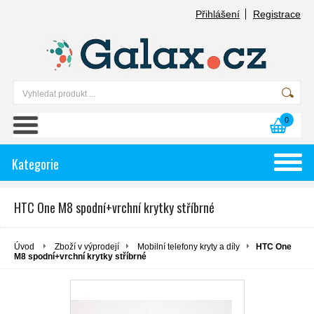
Přihlášení
Registrace
0
Kategorie
HTC One M8 spodní+vrchní krytky stříbrné
Úvod
Zboží v výprodejí
Mobilní telefony kryty a díly
HTC One
M8 spodní+vrchní krytky stříbrné